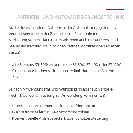
ANTRIEBS- UND AUTOMATISIERUNGSTECHNIK
Sollte die vorhandene Antriebs- oder Automatisierungstechnik
veraltet sein oder in der Zukunft keine Ersatzteile mehr zu
Verfügung stehen, dann rüsten wir Ihnen auch die Antriebs- und
Steuerungstechnik um. In solchen Retrofit-Applikationen ersetzen
wir z.B.:
alte Siemens S5-SPSsen durch eine S7-300, S7-400 oder S7-1500
Siemens Masterdrives-Umrichtertechnik durch neue Sinamics
S120
Je nach Anwendungsfall und Wunsch kann aber auch andere
Technik bei der Umrüstung zur Anwendung kommen, z.B.:
Ständeranschnittsteuerung für Schleifringmotore
Gleichstromsteller für Gleichstrommaschinen
Konventionelle Antriebstechnik über Schützensteuerung