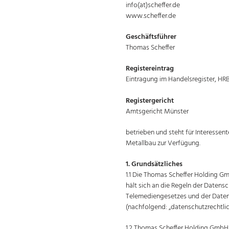
info(at)scheffer.de
www.scheffer.de
Geschäftsführer
Thomas Scheffer
Registereintrag
Eintragung im Handelsregister, HR
Registergericht
Amtsgericht Münster
betrieben und steht für Interessen
Metallbau zur Verfügung.
1. Grundsätzliches
1.1 Die Thomas Scheffer Holding G
hält sich an die Regeln der Daten
Telemedien­gesetzes und der Dat
(nachfolgend: „datenschutzrechtli
1.2 Thomas Scheffer Holding GmbH a