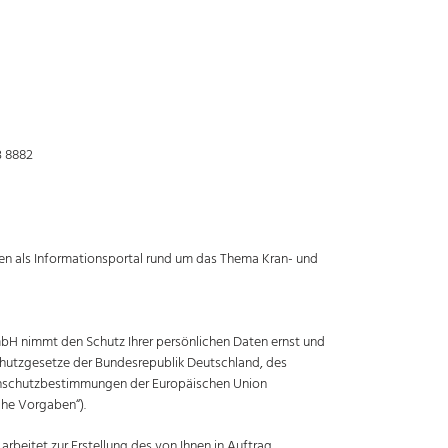
B 8882
ten als Informationsportal rund um das Thema Kran- und
mbH nimmt den Schutz Ihrer persönlichen Daten ernst und
schutzgesetze der Bundesrepublik Deutschland, des
enschutzbestimmungen der Europäischen Union
che Vorgaben“).
rbeitet zur Erstellung des von Ihnen in Auftrag