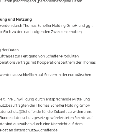
e Daten (nachfolgend „personenbezogene Daten“
itung und Nutzung
werden durch Thomas Scheffer Holding GmbH und ggf.
ließlich zu den nachfolgenden Zwecken erhoben,
g der Daten
uftrages zur Fertigung von Scheffer-Produkten
ooperationsvertrags mit Kooperationspartnern der Thomas
erden ausschließlich auf Servern in der europäischen
keit, Ihre Einwilligung durch entsprechende Mitteilung
utzbeauftragten der Thomas Scheffer Holding GmbH
atenschutz@Scheffer.de für die Zukunft zu widerrufen.
s Bundesdatenschutzgesetz gewährleisteten Rechte auf
te sind auszuüben durch eine Nachricht auf dem
 Post an datenschutz@Scheffer.de