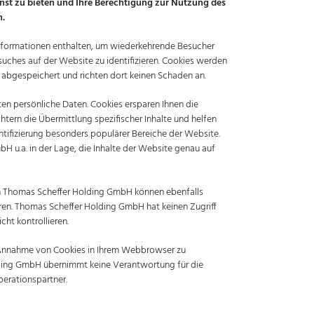
nst zu bieten und Ihre Berechtigung zur Nutzung des
n.
 Informationen enthalten, um wiederkehrende Besucher
esuches auf der Website zu identifizieren. Cookies werden
 abgespeichert und richten dort keinen Schaden an.
ten persönliche Daten. Cookies ersparen Ihnen die
tern die Übermittlung spezifischer Inhalte und helfen
tifizierung besonders populärer Bereiche der Website.
H u.a. in der Lage, die Inhalte der Website genau auf
on Thomas Scheffer Holding GmbH können ebenfalls
eren. Thomas Scheffer Holding GmbH hat keinen Zugriff
cht kontrollieren.
e Annahme von Cookies in Ihrem Webbrowser zu
lding GmbH übernimmt keine Verantwortung für die
erationspartner.