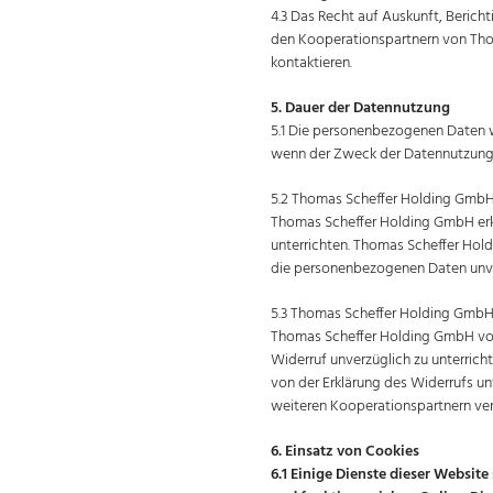
4.3 Das Recht auf Auskunft, Beric
den Kooperationspartnern von Tho
kontaktieren.
5. Dauer der Datennutzung
5.1 Die personenbezogenen Daten we
wenn der Zweck der Datennutzung fo
5.2 Thomas Scheffer Holding GmbH
Thomas Scheffer Holding GmbH erkl
unterrichten. Thomas Scheffer Hol
die personenbezogenen Daten unver
5.3 Thomas Scheffer Holding GmbH 
Thomas Scheffer Holding GmbH vo
Widerruf unverzüglich zu unterric
von der Erklärung des Widerrufs un
weiteren Kooperationspartnern ver
6. Einsatz von Cookies
6.1 Einige Dienste dieser Websit